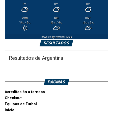
8
8
8
°C
°C
°C
dom
lun
mar
18
/ 5
13
/ 4
16
/ 3
°C
°C
°C
°C
°C
°C
powered by
Weather Atlas
RESULTADOS
Resultados de Argentina
PÁGINAS
Acreditación a torneos
Checkout
Equipos de Futbol
Inicio