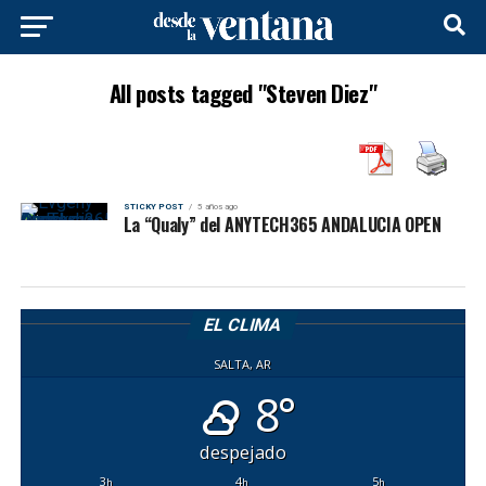
All posts tagged "Steven Diez"
STICKY POST
5 años ago
La “Qualy” del ANYTECH365 ANDALUCIA OPEN
EL CLIMA
SALTA, AR
8°
despejado
3
4
5
h
h
h