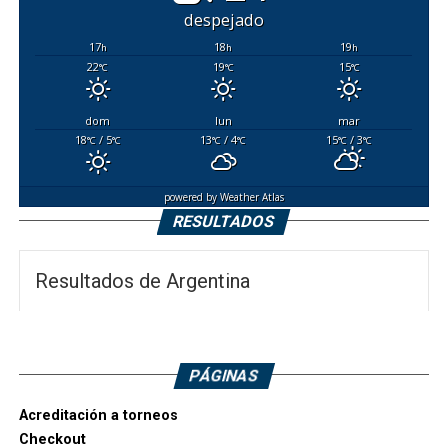
despejado
17
18
19
h
h
h
22
19
15
°C
°C
°C
dom
lun
mar
18
/ 5
13
/ 4
15
/ 3
°C
°C
°C
°C
°C
°C
powered by
Weather Atlas
RESULTADOS
Resultados de Argentina
PÁGINAS
Acreditación a torneos
Checkout