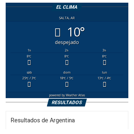
EL CLIMA
SALTA, AR
10°
despejado
1
2
3
h
h
h
8
8
8
°C
°C
°C
sáb
dom
lun
25
/ 3
18
/ 5
13
/ 4
°C
°C
°C
°C
°C
°C
powered by
Weather Atlas
RESULTADOS
Resultados de Argentina