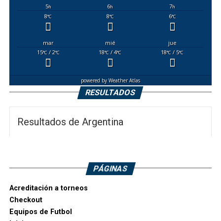
5
6
7
h
h
h
8
8
6
°C
°C
°C
mar
mié
jue
15
/ 2
18
/ 4
18
/ 5
°C
°C
°C
°C
°C
°C
powered by
Weather Atlas
RESULTADOS
Resultados de Argentina
PÁGINAS
Acreditación a torneos
Checkout
Equipos de Futbol