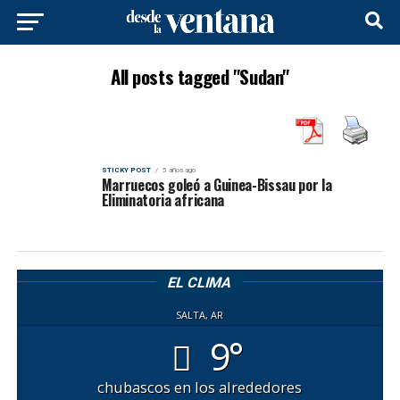
All posts tagged "Sudan"
STICKY POST
5 años ago
Marruecos goleó a Guinea-Bissau por la
Eliminatoria africana
EL CLIMA
SALTA, AR
9°
chubascos en los alrededores