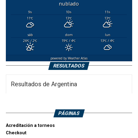
nublado
9
10
11
h
h
h
11
13
13
°C
°C
°C
sáb
dom
lun
26
/ 2
19
/ 4
13
/ 4
°C
°C
°C
°C
°C
°C
powered by
Weather Atlas
RESULTADOS
Resultados de Argentina
PÁGINAS
Acreditación a torneos
Checkout