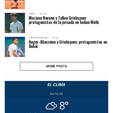
TENIS
1 año ago
Mariano Navone y Tallon Griekspoor
protagonistas de la jornada en Indian Wells
SIN CATEGORIZAR
1 año ago
Auger-Aliassime y Griekspoor, protagonistas en
Dubái
MORE POSTS
EL CLIMA
SALTA, AR
8°