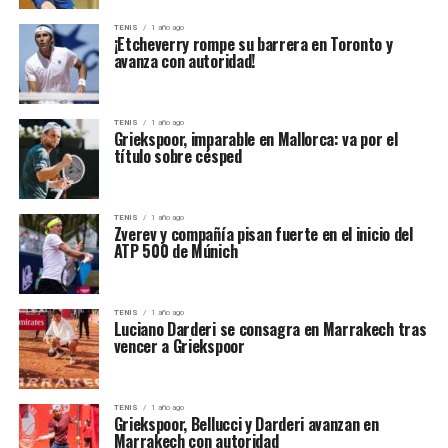
TENIS
1 año ago
¡Etcheverry rompe su barrera en Toronto y
avanza con autoridad!
TENIS
1 año ago
Griekspoor, imparable en Mallorca: va por el
título sobre césped
TENIS
1 año ago
Zverev y compañía pisan fuerte en el inicio del
ATP 500 de Múnich
TENIS
1 año ago
Luciano Darderi se consagra en Marrakech tras
vencer a Griekspoor
TENIS
1 año ago
Griekspoor, Bellucci y Darderi avanzan en
Marrakech con autoridad