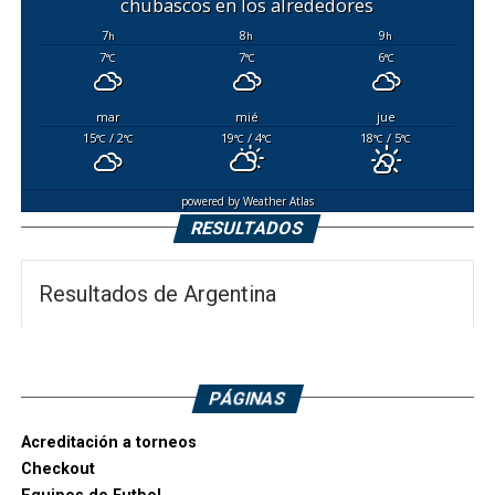
chubascos en los alrededores
7
8
9
h
h
h
7
7
6
°C
°C
°C
mar
mié
jue
15
/ 2
19
/ 4
18
/ 5
°C
°C
°C
°C
°C
°C
powered by
Weather Atlas
RESULTADOS
Resultados de Argentina
PÁGINAS
Acreditación a torneos
Checkout