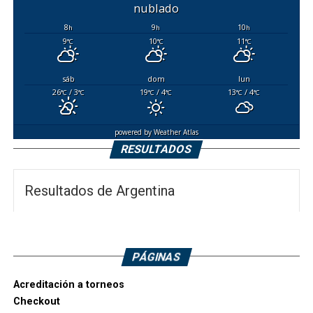
nublado
8
9
10
h
h
h
9
10
11
°C
°C
°C
sáb
dom
lun
26
/ 3
19
/ 4
13
/ 4
°C
°C
°C
°C
°C
°C
powered by
Weather Atlas
RESULTADOS
Resultados de Argentina
PÁGINAS
Acreditación a torneos
Checkout