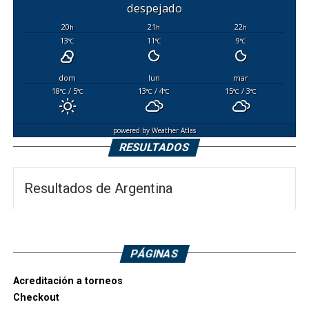
despejado
20
21
22
h
h
h
13
11
9
°C
°C
°C
dom
lun
mar
18
/ 5
13
/ 4
15
/ 3
°C
°C
°C
°C
°C
°C
powered by
Weather Atlas
RESULTADOS
Resultados de Argentina
PÁGINAS
Acreditación a torneos
Checkout