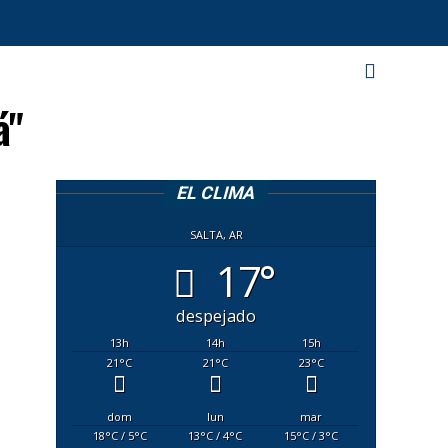
á"
EL CLIMA
SALTA, AR
17°
despejado
13
h
14
h
15
h
21
°C
21
°C
23
°C
dom
lun
mar
18
°C
/ 5
°C
13
°C
/ 4
°C
15
°C
/ 3
°C