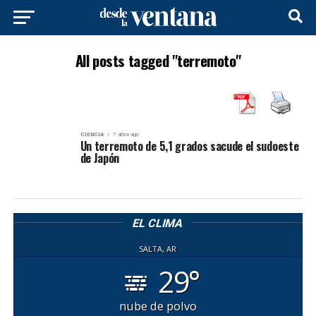
All posts tagged "terremoto"
CIENCIA
7 años ago
Un terremoto de 5,1 grados sacude el sudoeste
de Japón
EL CLIMA
SALTA, AR
29°
nube de polvo