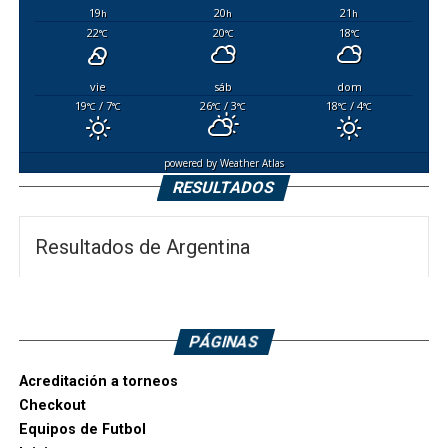
19
20
21
h
h
h
22
20
18
°C
°C
°C
vie
sáb
dom
19
/ 7
26
/ 3
18
/ 4
°C
°C
°C
°C
°C
°C
powered by
Weather Atlas
RESULTADOS
Resultados de Argentina
PÁGINAS
Acreditación a torneos
Checkout
Equipos de Futbol