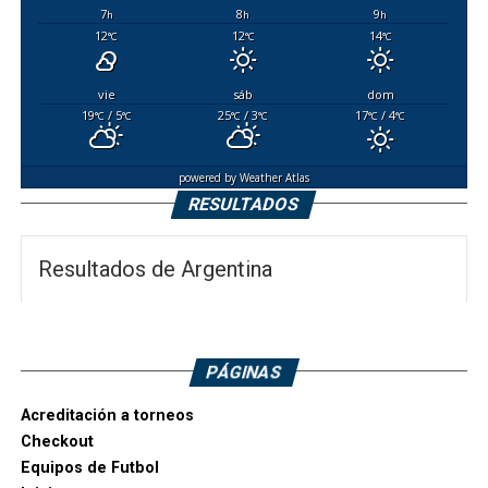
7
8
9
h
h
h
12
12
14
°C
°C
°C
vie
sáb
dom
19
/ 5
25
/ 3
17
/ 4
°C
°C
°C
°C
°C
°C
powered by
Weather Atlas
RESULTADOS
Resultados de Argentina
PÁGINAS
Acreditación a torneos
Checkout
Equipos de Futbol