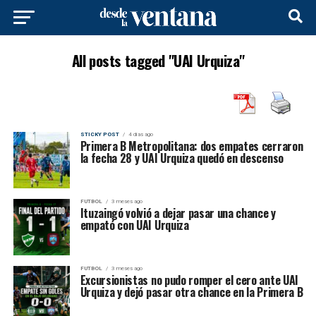
All posts tagged "UAI Urquiza"
STICKY POST
4 días ago
Primera B Metropolitana: dos empates cerraron
la fecha 28 y UAI Urquiza quedó en descenso
FUTBOL
3 meses ago
Ituzaingó volvió a dejar pasar una chance y
empató con UAI Urquiza
FUTBOL
3 meses ago
Excursionistas no pudo romper el cero ante UAI
Urquiza y dejó pasar otra chance en la Primera B