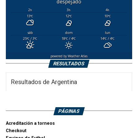
despejado
2
3
4
h
h
h
13
12
10
°C
°C
°C
sáb
dom
lun
25
/ 3
18
/ 4
14
/ 4
°C
°C
°C
°C
°C
°C
powered by
Weather Atlas
RESULTADOS
Resultados de Argentina
PÁGINAS
Acreditación a torneos
Checkout