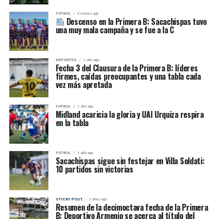
FUTBOL
9 meses ago
Descenso en la Primera B: Sacachispas tuvo
una muy mala campaña y se fue a la C
DEPORTES
1 año ago
Fecha 3 del Clausura de la Primera B: líderes
firmes, caídas preocupantes y una tabla cada
vez más apretada
FUTBOL
1 año ago
Midland acaricia la gloria y UAI Urquiza respira
en la tabla
FUTBOL
1 año ago
Sacachispas sigue sin festejar en Villa Soldati:
10 partidos sin victorias
STICKY POST
2 años ago
Resumen de la decimoctava fecha de la Primera
B: Deportivo Armenio se acerca al título del