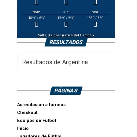
dom
lun
mar
18
°C
/ 6
°C
13
°C
/ 5
°C
15
°C
/ 3
°C
Salta, AR
pron�stico del tiempo ▸
RESULTADOS
Resultados de Argentina
PÁGINAS
Acreditación a torneos
Checkout
Equipos de Futbol
Inicio
Jugadores de Fútbol