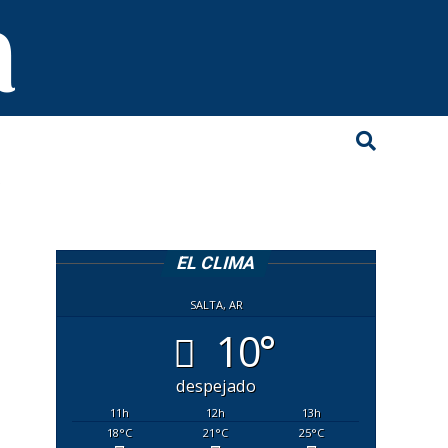
"
EL CLIMA
SALTA, AR
10°
despejado
11
h
12
h
13
h
18
°C
21
°C
25
°C