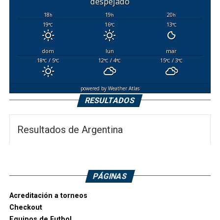
despejado
18
19
20
h
h
h
19
16
13
°C
°C
°C
dom
lun
mar
18
/ 5
12
/ 4
15
/ 3
°C
°C
°C
°C
°C
°C
powered by
Weather Atlas
RESULTADOS
Resultados de Argentina
PÁGINAS
Acreditación a torneos
Checkout
Equipos de Futbol