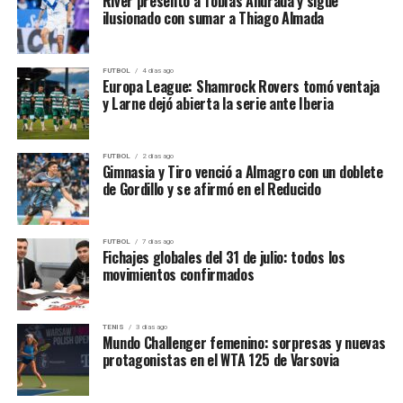
River presentó a Tobías Andrada y sigue
ilusionado con sumar a Thiago Almada
FUTBOL
4 días ago
Europa League: Shamrock Rovers tomó ventaja
y Larne dejó abierta la serie ante Iberia
FUTBOL
2 días ago
Gimnasia y Tiro venció a Almagro con un doblete
de Gordillo y se afirmó en el Reducido
FUTBOL
7 días ago
Fichajes globales del 31 de julio: todos los
movimientos confirmados
TENIS
3 días ago
Mundo Challenger femenino: sorpresas y nuevas
protagonistas en el WTA 125 de Varsovia