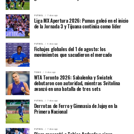
FUTBOL
7 días ago
Liga MX Apertura 2026: Pumas goleó en el inicio
de la Jornada 3 y Tijuana continúa como líder
FUTBOL
6 días ago
Fichajes globales del 1 de agosto: los
movimientos que sacudieron el mercado
TENIS
3 días ago
WTA Toronto 2026: Sabalenka y Swiatek
debutaron con autoridad, mientras Svitolina
avanzó en una batalla de tres sets
FUTBOL
7 días ago
Derrotas de Ferro y Gimnasia de Jujuy en la
Primera Nacional
FUTBOL
7 días ago