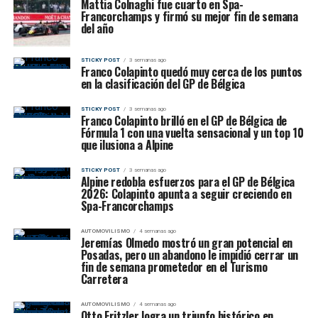
Mattia Colnaghi fue cuarto en Spa-
Francorchamps y firmó su mejor fin de semana
del año
STICKY POST
3 semanas ago
Franco Colapinto quedó muy cerca de los puntos
en la clasificación del GP de Bélgica
STICKY POST
3 semanas ago
Franco Colapinto brilló en el GP de Bélgica de
Fórmula 1 con una vuelta sensacional y un top 10
que ilusiona a Alpine
STICKY POST
3 semanas ago
Alpine redobla esfuerzos para el GP de Bélgica
2026: Colapinto apunta a seguir creciendo en
Spa-Francorchamps
AUTOMOVILISMO
4 semanas ago
Jeremías Olmedo mostró un gran potencial en
Posadas, pero un abandono le impidió cerrar un
fin de semana prometedor en el Turismo
Carretera
AUTOMOVILISMO
4 semanas ago
Otto Fritzler logra un triunfo histórico en