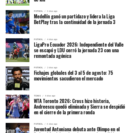
FUTBOL
3 días ago
Medellín ganó un partidazo y lidera la Liga
BetPlay tras la continuidad de la jornada 3
FUTBOL
4 días ago
LigaPro Ecuador 2026: Independiente del Valle
se escapó y LDU cerró la jornada 23 con una
remontada agónica
FUTBOL
2 días ago
Fichajes globales del 3 al 5 de agosto: 75
movimientos sacudieron el mercado
TENIS
4 días ago
WTA Toronto 2026: Cross hizo historia,
Andreescu quedó eliminada y Sierra se despidió
en el cierre de la primera ronda
FUTBOL
6 días ago
Juventud Antoniana debuta ante Olimpo en el