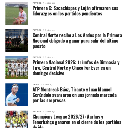
FUTBOL
4 días ago
Primera C: Sacachispas y Luján afirmaron sus
liderazgos en los partidos pendientes
FUTBOL
6 días ago
Central Norte recibe a Los Andes por la Primera
Nacional obligado a ganar para salir del último
puesto
FUTBOL
5 días ago
Primera Nacional 2026: triunfos de Gimnasia y
Tiro, Central Norte y Chaco For Ever en un
domingo decisivo
TENIS
3 días ago
ATP Montreal: Báez, Tirante y Juan Manuel
Cerúndolo avanzaron en una jornada marcada
por las sorpresas
FUTBOL
2 días ago
Champions League 2026/27: Aarhus y
Fenerbahçe ganaron en el cierre de los partidos
de ida