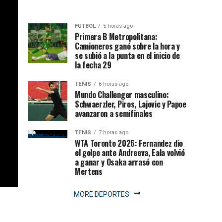
FUTBOL
5 horas ago
Primera B Metropolitana:
Camioneros ganó sobre la hora y
se subió a la punta en el inicio de
la fecha 29
TENIS
6 horas ago
Mundo Challenger masculino:
Schwaerzler, Piros, Lajovic y Papoe
avanzaron a semifinales
TENIS
7 horas ago
WTA Toronto 2026: Fernandez dio
el golpe ante Andreeva, Eala volvió
a ganar y Osaka arrasó con
Mertens
MORE DEPORTES