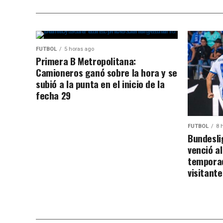
FUTBOL
5 horas ago
Primera B Metropolitana:
Camioneros ganó sobre la hora y se
subió a la punta en el inicio de la
fecha 29
FUTBOL
8 
Bundesli
venció a
temporad
visitante