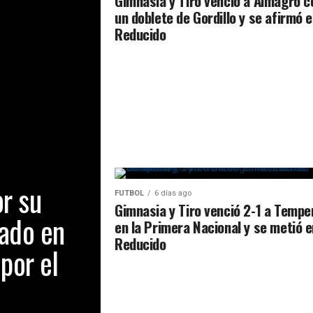
Gimnasia y Tiro venció a Almagro c
un doblete de Gordillo y se afirmó e
Reducido
r su
FUTBOL
6 días ago
Gimnasia y Tiro venció 2-1 a Tempe
rado en
en la Primera Nacional y se metió e
Reducido
 por el