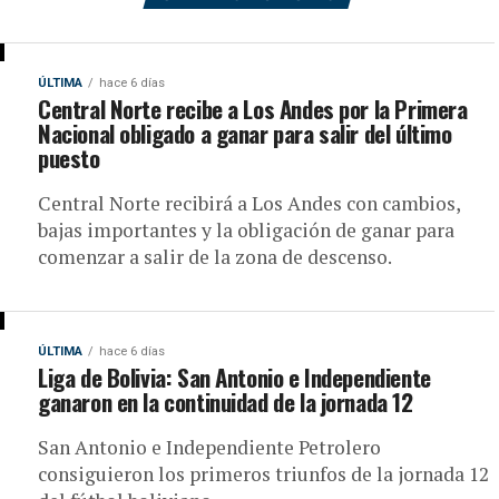
ÚLTIMA
hace 6 días
Central Norte recibe a Los Andes por la Primera
Nacional obligado a ganar para salir del último
puesto
Central Norte recibirá a Los Andes con cambios,
bajas importantes y la obligación de ganar para
comenzar a salir de la zona de descenso.
ÚLTIMA
hace 6 días
Liga de Bolivia: San Antonio e Independiente
ganaron en la continuidad de la jornada 12
San Antonio e Independiente Petrolero
consiguieron los primeros triunfos de la jornada 12