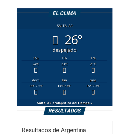
EL CLIMA
SALTA, AR
26°
despejado
15
16
17
h
h
h
24
23
21
°C
°C
°C
dom
lun
mar
18
/ 5
13
/ 4
15
/ 3
°C
°C
°C
°C
°C
°C
Salta, AR
pron�stico del tiempo ▸
RESULTADOS
Resultados de Argentina