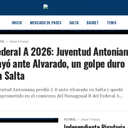
INICIO
MERCADO DE PASES
SALTA
BASKET
TENIS
BOL
hace 6 horas
ederal A 2026: Juventud Antonia
ayó ante Alvarado, un golpe duro
n Salta
entud Antoniana perdió 2-0 ante Alvarado en Salta y quedó
prometido en el comienzo del Nonagonal B del Federal A...
FUTBOL
hace 7 horas
Independiente Rivadavia