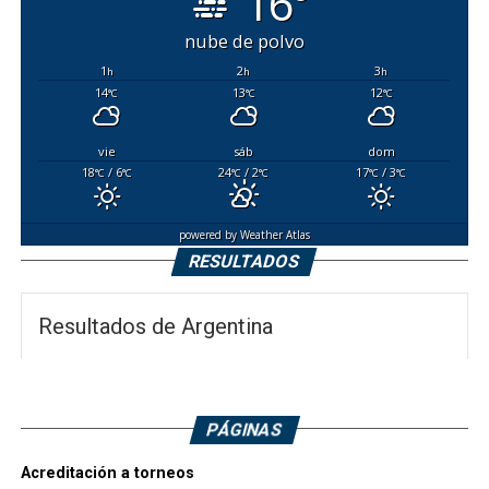
16°
nube de polvo
1
2
3
h
h
h
14
13
12
°C
°C
°C
vie
sáb
dom
18
/ 6
24
/ 2
17
/ 3
°C
°C
°C
°C
°C
°C
powered by
Weather Atlas
RESULTADOS
Resultados de Argentina
PÁGINAS
Acreditación a torneos