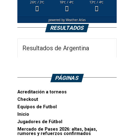
26
/ 3
18
/ 4
13
/ 4
°C
°C
°C
°C
°C
°C
powered by
Weather Atlas
RESULTADOS
Resultados de Argentina
PÁGINAS
Acreditación a torneos
Checkout
Equipos de Futbol
Inicio
Jugadores de Fútbol
Mercado de Pases 2026: altas, bajas,
rumores y refuerzos confirmados