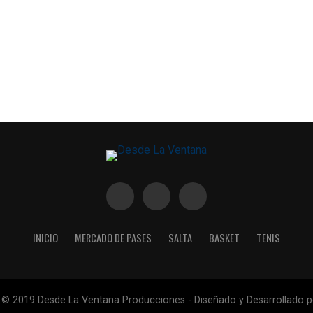
INICIO
MERCADO DE PASES
SALTA
BASKET
TENIS
 © 2019 Desde La Ventana Producciones - Diseñado y Desarrollado 