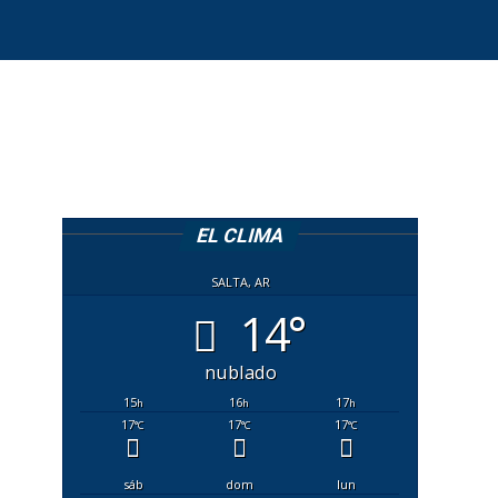
EL CLIMA
SALTA, AR
14°
nublado
15
16
17
h
h
h
17
17
17
°C
°C
°C
sáb
dom
lun