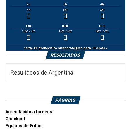
2
3
4
h
h
h
7
6
4
°C
°C
°C
lun
mar
mié
13
/ 4
15
/ 3
18
/ 4
°C
°C
°C
°C
°C
°C
Salta, AR
pron�stico meteorol�gico para 10 d�as ▸
RESULTADOS
Resultados de Argentina
PÁGINAS
Acreditación a torneos
Checkout
Equipos de Futbol