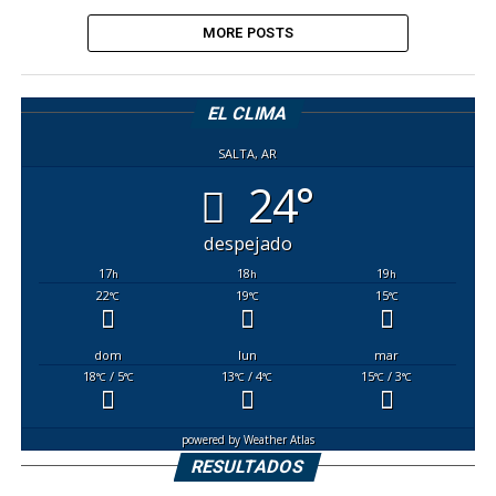
MORE POSTS
EL CLIMA
SALTA, AR
24°
despejado
17
18
19
h
h
h
22
19
15
°C
°C
°C
dom
lun
mar
18
/ 5
13
/ 4
15
/ 3
°C
°C
°C
°C
°C
°C
powered by
Weather Atlas
RESULTADOS