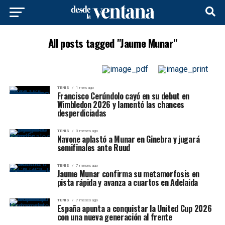
All posts tagged "Jaume Munar"
TENIS
1 mes ago
Francisco Cerúndolo cayó en su debut en
Wimbledon 2026 y lamentó las chances
desperdiciadas
TENIS
3 meses ago
Navone aplastó a Munar en Ginebra y jugará
semifinales ante Ruud
TENIS
7 meses ago
Jaume Munar confirma su metamorfosis en
pista rápida y avanza a cuartos en Adelaida
TENIS
7 meses ago
España apunta a conquistar la United Cup 2026
con una nueva generación al frente