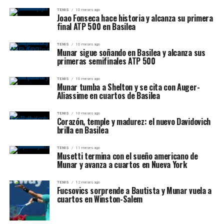
TENIS
10 meses ago
Joao Fonseca hace historia y alcanza su primera
final ATP 500 en Basilea
TENIS
10 meses ago
Munar sigue soñando en Basilea y alcanza sus
primeras semifinales ATP 500
TENIS
10 meses ago
Munar tumba a Shelton y se cita con Auger-
Aliassime en cuartos de Basilea
TENIS
10 meses ago
Corazón, temple y madurez: el nuevo Davidovich
brilla en Basilea
TENIS
11 meses ago
Musetti termina con el sueño americano de
Munar y avanza a cuartos en Nueva York
TENIS
12 meses ago
Fucsovics sorprende a Bautista y Munar vuela a
cuartos en Winston-Salem