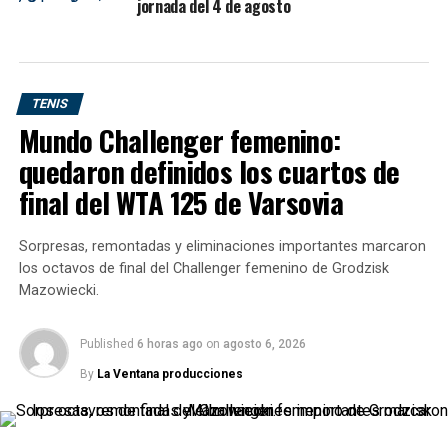
jornada del 4 de agosto
“Habré tenido 10 break
points y no lo hice. En
TENIS
pasto es así, tenés que
Mundo Challenger femenino:
aprovechar las pocas que
quedaron definidos los cuartos de
se presentan y yo fallé
final del WTA 125 de Varsovia
ahí”.
Sorpresas, remontadas y eliminaciones importantes marcaron
los octavos de final del Challenger femenino de Grodzisk
El argentino generó siete oportunidades de quiebre
Mazowiecki.
durante el partido, pero no pudo concretar ninguna,
mientras que Munar aprovechó sus momentos para
Published
6 horas ago
on
agosto 6, 2026
sellar una victoria contundente.
By
La Ventana producciones
¿Cómo queda Cerúndolo en el
ranking ATP?