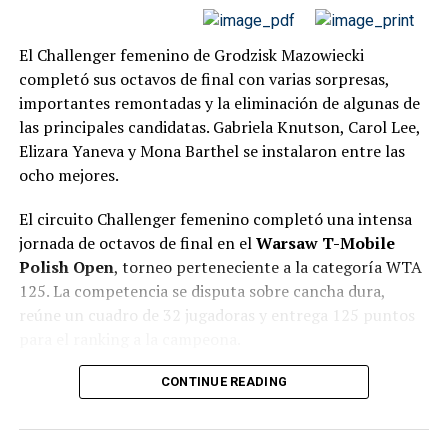
La eliminación temprana representa un golpe
El Challenger femenino de Grodzisk Mazowiecki
importante para el porteño, que llegaba a Londres
completó sus octavos de final con varias sorpresas,
después de conquistar el título más importante de su
importantes remontadas y la eliminación de algunas de
carrera en Queen’s.
las principales candidatas. Gabriela Knutson, Carol Lee,
Si bien los puntos obtenidos por el ATP 500 londinense
Elizara Yaneva y Mona Barthel se instalaron entre las
amortiguan la caída, Cerúndolo perderá terreno
ocho mejores.
respecto de los jugadores que sigan avanzando en
El circuito Challenger femenino completó una intensa
Wimbledon y quedará lejos de la posibilidad de acercarse
jornada de octavos de final en el
Warsaw T-Mobile
nuevamente al Top 20 que había recuperado tras su
Polish Open
, torneo perteneciente a la categoría WTA
consagración en Queen’s. Su ubicación final dependerá
125. La competencia se disputa sobre cancha dura,
de los resultados del resto de la semana.
reúne un cuadro de 32 jugadoras y entrega 125 puntos
para el ranking a la campeona.
Estadísticas del partido
La jornada del miércoles 5 de agosto estuvo marcada
CONTINUE READING
por varias eliminaciones importantes.
Ella Seidel, Yue
Yuan, Katarzyna Kawa, Veronika Podrez y Noma