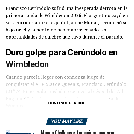
Francisco Cerúndolo sufrió una inesperada derrota en la
primera ronda de Wimbledon 2026. El argentino cayó en
sets corridos ante el español Jaume Munar, reconoció su
bajo nivel y lamentó no haber aprovechado las
oportunidades de quiebre que tuvo durante el partido.
Duro golpe para Cerúndolo en
Wimbledon
Cuando parecía llegar con confianza luego de
conquistar el ATP 500 de Queen’s, Francisco Cerúndolo
(21° ATP) no pudo trasladar ese nivel al césped del All
England Club y fue eliminado en la primera ronda de
CONTINUE READING
Wimbledon 2026.
El argentino cayó ante el español Jaume Munar (44°)
YOU MAY LIKE
por 6-1, 6-4 y 6-3 en un partido donde nunca logró
Mundo Challenger femenino: quedaron
imponer su juego. Munar, que había tenido una discreta