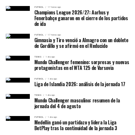
Sede:
Hagen, Alemania
Weronika Falkowska ganó el partido
FUTBOL
17 horas ago
Champions League 2026/27: Aarhus y
Superficie:
arcilla
Fenerbahçe ganaron en el cierre de los partidos
más cerrado
Instancia:
octavos de final
de ida
Zsombor Piros
confirmó su condición de tercer
La polaca
Weronika Falkowska superó a Noma Noha
FUTBOL
17 horas ago
Gimnasia y Tiro venció a Almagro con un doblete
favorito con una victoria sólida frente al joven alemán
Akugue por 3-6, 7-6(6) y 7-5
, en el encuentro más
de Gordillo y se afirmó en el Reducido
Diego Dedura. El húngaro se impuso por
6-3 y 6-2
en
disputado del día.
poco más de una hora.
TENIS
1 día ago
Mundo Challenger femenino: sorpresas y nuevas
protagonistas en el WTA 125 de Varsovia
La filipina dominó el primer set sin enfrentar
FUTBOL
1 día ago
oportunidades de quiebre. Parks elevó su nivel en el
Liga de Islandia 2026: análisis de la jornada 17
segundo y consiguió la ruptura decisiva en el décimo
TENIS
1 día ago
juego, pero Eala recuperó el control después de
Mundo Challenger masculino: resumen de la
intercambiar quiebres al comienzo del tercero.
jornada del 4 de agosto
Con el marcador igualado 2-2, Eala ganó los últimos
FUTBOL
1 día ago
Medellín ganó un partidazo y lidera la Liga
cuatro juegos y completó la victoria en una hora y 51
BetPlay tras la continuidad de la jornada 3
minutos. Llegó a Toronto después de conquistar en