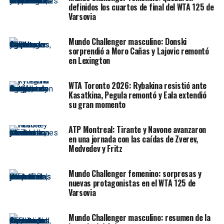
definidos los cuartos de final del WTA 125 de
gira previa sobre césped, aprovechó cada oportunidad y
Varsovia
dominó el encuentro de principio a fin.
Mundo Challenger masculino: Donski
La autocrítica de Francisco
sorprendió a Moro Cañas y Lajovic remontó
en Lexington
Cerúndolo
WTA Toronto 2026: Rybakina resistió ante
Tras el encuentro, Cerúndolo fue contundente en su
Kasatkina, Pegula remontó y Eala extendió
análisis:
su gran momento
“La verdad que no tuve un
ATP Montreal: Tirante y Navone avanzaron
en una jornada con las caídas de Zverev,
buen día, no jugué para
Medvedev y Fritz
nada bien. Pero creo que él
Mundo Challenger femenino: sorpresas y
jugó un partidazo”.
nuevas protagonistas en el WTA 125 de
Varsovia
Además, destacó la eficacia de su rival y reconoció una
Mundo Challenger masculino: resumen de la
de las claves de la derrota: