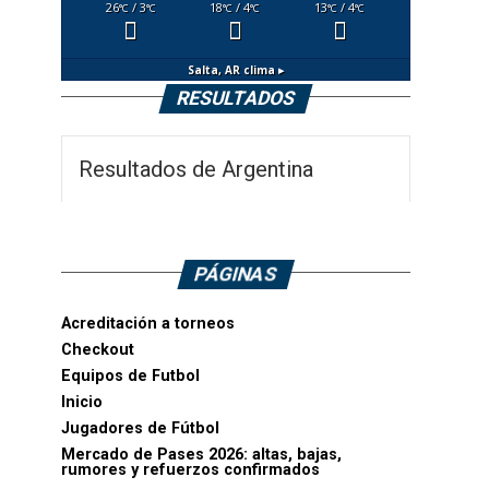
26
/ 3
18
/ 4
13
/ 4
°C
°C
°C
°C
°C
°C
Salta, AR
clima ▸
RESULTADOS
Resultados de Argentina
PÁGINAS
Acreditación a torneos
Checkout
Equipos de Futbol
Inicio
Jugadores de Fútbol
Mercado de Pases 2026: altas, bajas,
rumores y refuerzos confirmados