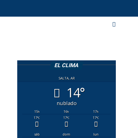
EL CLIMA
SALTA, AR
14°
nublado
15
16
17
h
h
h
17
17
17
°C
°C
°C
sáb
dom
lun