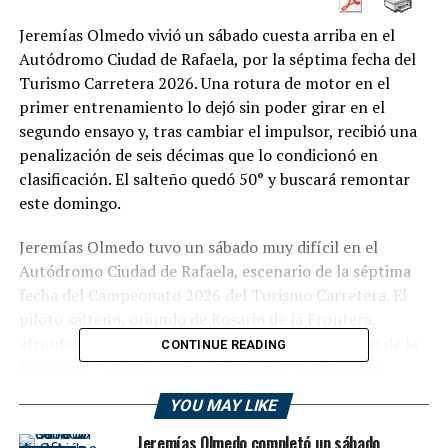
Jeremías Olmedo vivió un sábado cuesta arriba en el
Autódromo Ciudad de Rafaela, por la séptima fecha del
Turismo Carretera 2026. Una rotura de motor en el
primer entrenamiento lo dejó sin poder girar en el
segundo ensayo y, tras cambiar el impulsor, recibió una
penalización de seis décimas que lo condicionó en
clasificación. El salteño quedó 50° y buscará remontar
este domingo.
Jeremías Olmedo tuvo un sábado muy difícil en el
Autódromo Ciudad de Rafaela, escenario de la séptima
fecha del Campeonato 2026 del Turismo Carretera. El
piloto salteño, oriundo de Rosario de la Frontera,
afrontaba una jornada clave en el mítico “Templo de la
CONTINUE READING
Velocidad”, pero una rotura de motor en el primer
entrenamiento condicionó por completo su actividad
YOU MAY LIKE
con el Torino del Canning Motorsports.
Jeremías Olmedo completó un sábado