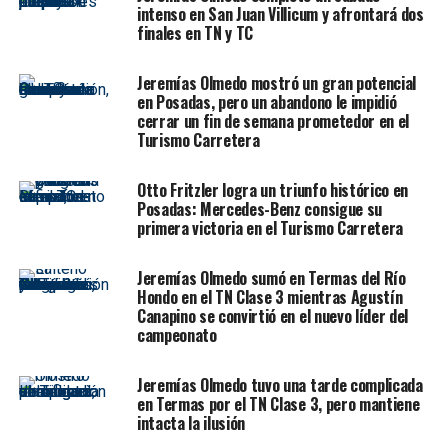
La ilusión de comenzar el fin de semana con una buena
intenso en San Juan Villicum y afrontará dos
finales en TN y TC
base de trabajo se frenó rápidamente. En el primer
ensayo oficial, Olmedo apenas pudo girar antes de que
Jeremías Olmedo mostró un gran potencial
apareciera el problema mecánico. La falla obligó al
en Posadas, pero un abandono le impidió
equipo a detener la actividad antes de lo previsto y el
cerrar un fin de semana prometedor en el
salteño terminó ubicado en el puesto 38° de la tanda.
Turismo Carretera
El inconveniente no sólo afectó ese primer
Otto Fritzler logra un triunfo histórico en
entrenamiento. También le impidió participar del
Posadas: Mercedes-Benz consigue su
segundo ensayo programado para la tarde, una
primera victoria en el Turismo Carretera
instancia fundamental en Rafaela por las características
del circuito. En un trazado veloz, exigente y con mucha
Jeremías Olmedo sumó en Termas del Río
dependencia del motor, perder una tanda completa
Hondo en el TN Clase 3 mientras Agustín
Canapino se convirtió en el nuevo líder del
significa resignar referencias, puesta a punto y
campeonato
confianza para la clasificación.
Jeremías Olmedo tuvo una tarde complicada
La rotura del motor marcó el
en Termas por el TN Clase 3, pero mantiene
intacta la ilusión
sábado de Olmedo