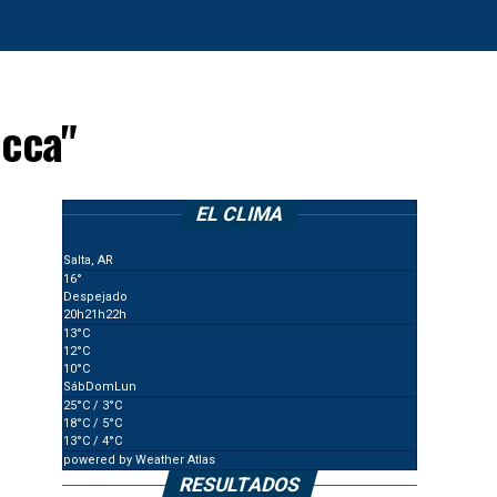
occa"
EL CLIMA
Salta, AR
16°
Despejado
20
h
21
h
22
h
13
°C
12
°C
10
°C
Sáb
Dom
Lun
25
°C
/ 3
°C
18
°C
/ 5
°C
13
°C
/ 4
°C
powered by
Weather Atlas
RESULTADOS