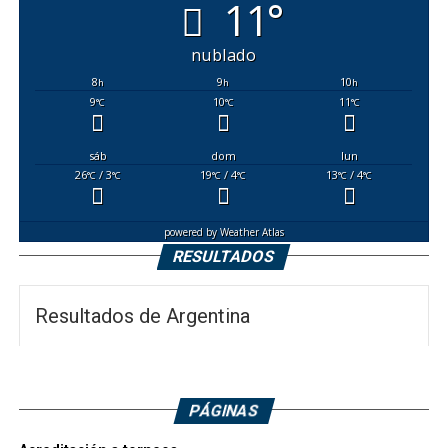
11°
nublado
8
9
10
h
h
h
9
10
11
°C
°C
°C
sáb
dom
lun
26
/ 3
19
/ 4
13
/ 4
°C
°C
°C
°C
°C
°C
powered by
Weather Atlas
RESULTADOS
Resultados de Argentina
PÁGINAS