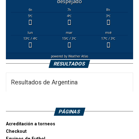
despejado
6
7
8
h
h
h
5
4
3
°C
°C
°C
lun
mar
mié
13
/ 4
15
/ 3
17
/ 3
°C
°C
°C
°C
°C
°C
powered by
Weather Atlas
RESULTADOS
Resultados de Argentina
PÁGINAS
Acreditación a torneos
Checkout
Equipos de Futbol