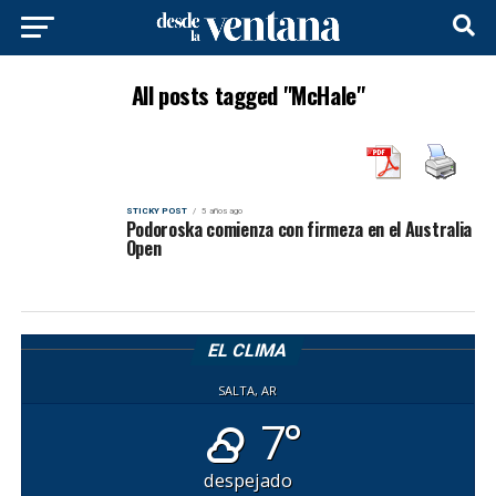
All posts tagged "McHale"
STICKY POST
5 años ago
Podoroska comienza con firmeza en el Australia
Open
EL CLIMA
SALTA, AR
7°
despejado