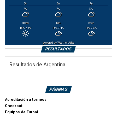
5
6
7
h
h
h
7
7
8
°C
°C
°C
dom
lun
mar
18
/ 5
13
/ 4
16
/ 3
°C
°C
°C
°C
°C
°C
powered by
Weather Atlas
RESULTADOS
Resultados de Argentina
PÁGINAS
Acreditación a torneos
Checkout
Equipos de Futbol