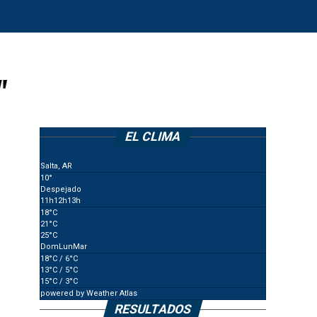
"
EL CLIMA
Salta, AR
10°
Despejado
11
h
12
h
13
h
18
°C
21
°C
25
°C
Dom
Lun
Mar
18
°C
/ 6
°C
13
°C
/ 5
°C
15
°C
/ 3
°C
powered by
Weather Atlas
RESULTADOS