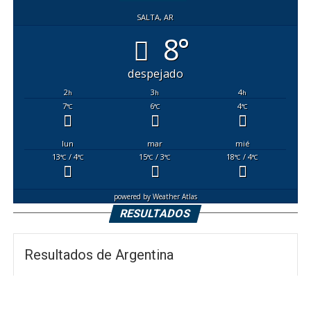
SALTA, AR
8°
despejado
2
3
4
h
h
h
7
6
4
°C
°C
°C
lun
mar
mié
13
/ 4
15
/ 3
18
/ 4
°C
°C
°C
°C
°C
°C
powered by
Weather Atlas
RESULTADOS
Resultados de Argentina