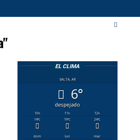
a"
EL CLIMA
SALTA, AR
6°
despejado
10
11
12
h
h
h
14
19
24
°C
°C
°C
dom
lun
mar