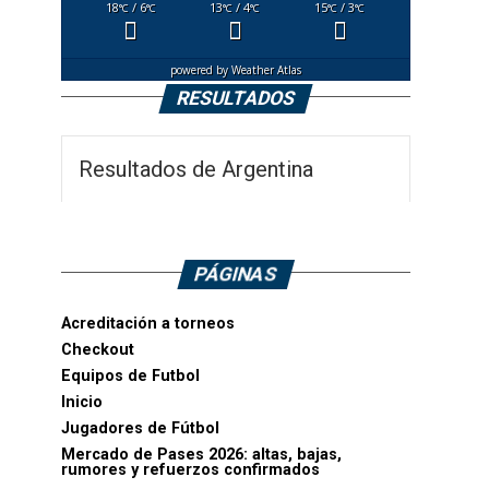
18
/ 6
13
/ 4
15
/ 3
°C
°C
°C
°C
°C
°C
powered by
Weather Atlas
RESULTADOS
Resultados de Argentina
PÁGINAS
Acreditación a torneos
Checkout
Equipos de Futbol
Inicio
Jugadores de Fútbol
Mercado de Pases 2026: altas, bajas,
rumores y refuerzos confirmados