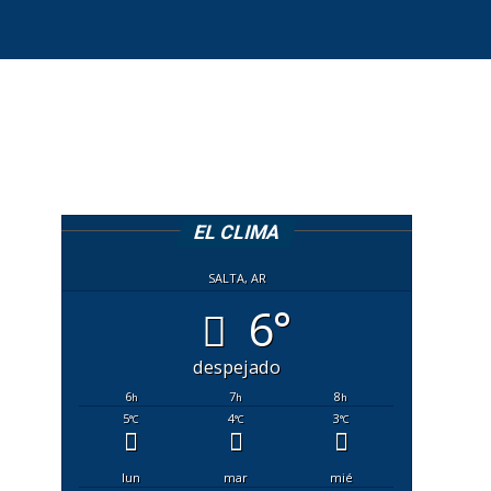
EL CLIMA
SALTA, AR
6°
despejado
6
7
8
h
h
h
5
4
3
°C
°C
°C
lun
mar
mié