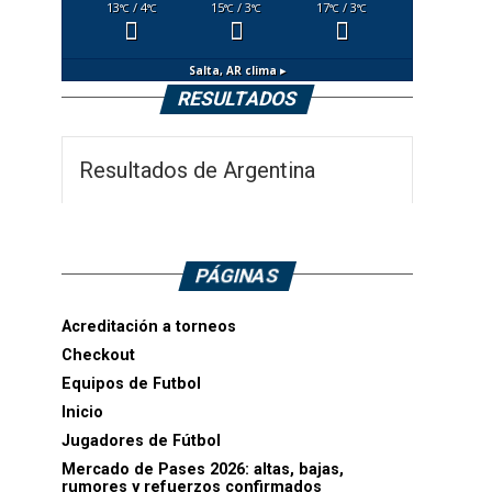
13
/ 4
15
/ 3
17
/ 3
°C
°C
°C
°C
°C
°C
Salta, AR
clima ▸
RESULTADOS
Resultados de Argentina
PÁGINAS
Acreditación a torneos
Checkout
Equipos de Futbol
Inicio
Jugadores de Fútbol
Mercado de Pases 2026: altas, bajas,
rumores y refuerzos confirmados