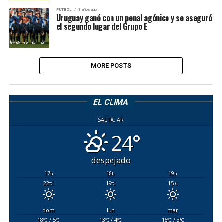
FUTBOL
3 años ago
Uruguay ganó con un penal agónico y se aseguró
el segundo lugar del Grupo E
MORE POSTS
EL CLIMA
SALTA, AR
24°
despejado
17
18
19
h
h
h
22
19
15
°C
°C
°C
dom
lun
mar
18
/ 5
13
/ 4
15
/ 3
°C
°C
°C
°C
°C
°C