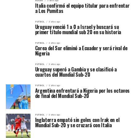
RUGBY
3 años ago
Italia confirmó el equipo titular para enfrentar
a Los Pumitas
FUTBOL
3 años ago
Uruguay venció 1 a 0 a Israel y buscará su
primer título mundial sub 20 en su historia
FUTBOL
3 años ago
Corea del Sur eliminó a Ecuador y será rival de
Nigeria
FUTBOL
3 años ago
Uruguay superó a Gambia y se clasificó a
cuartos del Mundial Sub-20
FUTBOL
3 años ago
Argentina enfrentará a Nigeria por los octavos
de final del Mundial Sub-20
FUTBOL
3 años ago
Inglaterra empató sin goles con Irak en el
Mundial Sub-20 y se cruzará con Italia