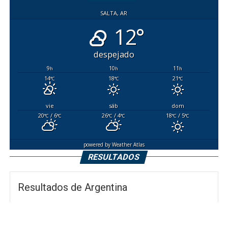
SALTA, AR
12°
despejado
9
10
11
h
h
h
14
18
21
°C
°C
°C
vie
sáb
dom
20
/ 6
26
/ 4
18
/ 5
°C
°C
°C
°C
°C
°C
powered by
Weather Atlas
RESULTADOS
Resultados de Argentina