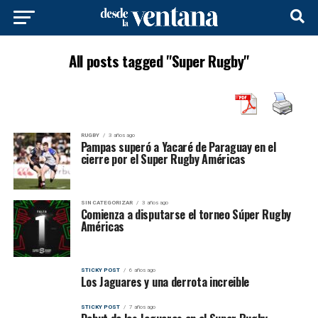
All posts tagged "Super Rugby"
RUGBY
3 años ago
Pampas superó a Yacaré de Paraguay en el
cierre por el Super Rugby Américas
SIN CATEGORIZAR
3 años ago
Comienza a disputarse el torneo Súper Rugby
Américas
STICKY POST
6 años ago
Los Jaguares y una derrota increible
STICKY POST
7 años ago