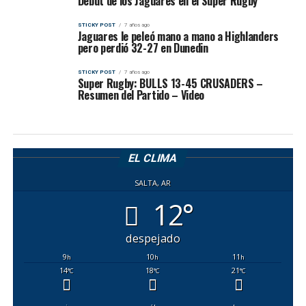
Debut de los Jaguares en el Super Rugby
STICKY POST
7 años ago
Jaguares le peleó mano a mano a Highlanders
pero perdió 32-27 en Dunedin
STICKY POST
7 años ago
Super Rugby: BULLS 13-45 CRUSADERS –
Resumen del Partido – Video
EL CLIMA
SALTA, AR
12°
despejado
9
10
11
h
h
h
14
18
21
°C
°C
°C