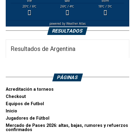
vie
sáb
dom
20
/ 6
26
/ 4
18
/ 5
°C
°C
°C
°C
°C
°C
powered by
Weather Atlas
RESULTADOS
Resultados de Argentina
PÁGINAS
Acreditación a torneos
Checkout
Equipos de Futbol
Inicio
Jugadores de Fútbol
Mercado de Pases 2026: altas, bajas, rumores y refuerzos
confirmados