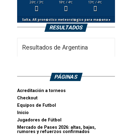
26
/ 3
18
/ 4
13
/ 4
°C
°C
°C
°C
°C
°C
Salta, AR
pron�stico meteorol�gico para ma�ana ▸
RESULTADOS
Resultados de Argentina
PÁGINAS
Acreditación a torneos
Checkout
Equipos de Futbol
Inicio
Jugadores de Fútbol
Mercado de Pases 2026: altas, bajas,
rumores y refuerzos confirmados