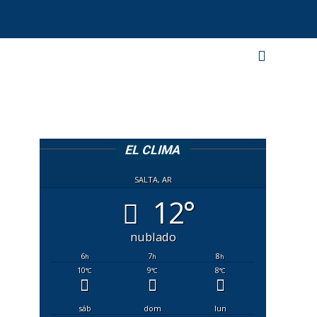
EL CLIMA
SALTA, AR
12°
nublado
6
7
8
h
h
h
10
9
8
°C
°C
°C
sáb
dom
lun