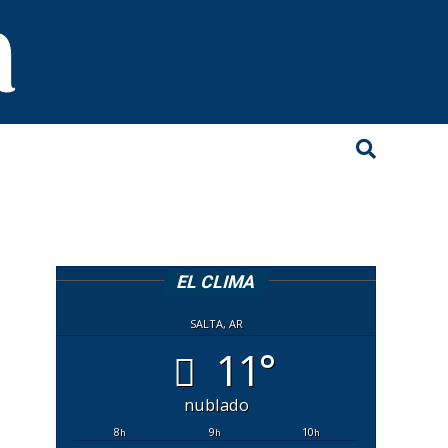
EL CLIMA
SALTA, AR
11°
nublado
8
9
10
h
h
h