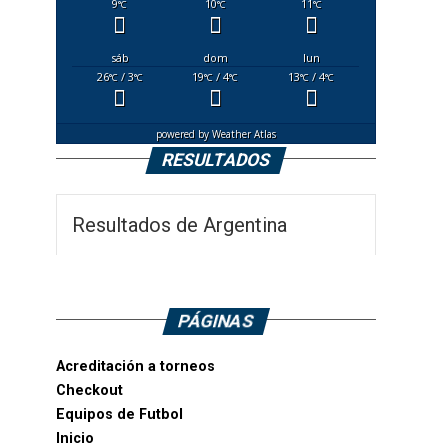
9
10
11
°C
°C
°C
sáb
dom
lun
26
/ 3
19
/ 4
13
/ 4
°C
°C
°C
°C
°C
°C
powered by
Weather Atlas
RESULTADOS
Resultados de Argentina
PÁGINAS
Acreditación a torneos
Checkout
Equipos de Futbol
Inicio