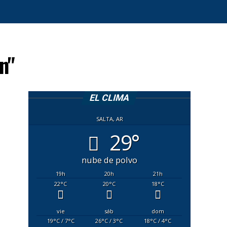
n"
EL CLIMA
SALTA, AR
29°
nube de polvo
19
h
20
h
21
h
22
°C
20
°C
18
°C
vie
sáb
dom
19
°C
/ 7
°C
26
°C
/ 3
°C
18
°C
/ 4
°C