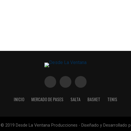
INICIO
MERCADO DE PASES
SALTA
BASKET
TENIS
 © 2019 Desde La Ventana Producciones - Diseñado y Desarrollado 