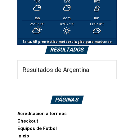
13
12
10
°C
°C
°C
sáb
dom
lun
25
/ 3
18
/ 5
13
/ 4
°C
°C
°C
°C
°C
°C
Salta, AR
pron�stico meteorol�gico para ma�ana ▸
RESULTADOS
Resultados de Argentina
PÁGINAS
Acreditación a torneos
Checkout
Equipos de Futbol
Inicio