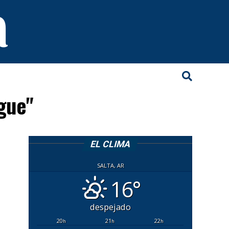
ague"
EL CLIMA
SALTA, AR
16°
despejado
20
21
22
h
h
h