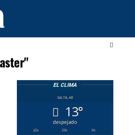
aster"
EL CLIMA
SALTA, AR
13°
despejado
22
23
0
h
h
h