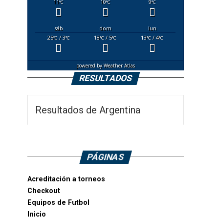
11
10
9
°C
°C
°C
sáb
dom
lun
25
/ 3
18
/ 5
13
/ 4
°C
°C
°C
°C
°C
°C
powered by
Weather Atlas
RESULTADOS
Resultados de Argentina
PÁGINAS
Acreditación a torneos
Checkout
Equipos de Futbol
Inicio