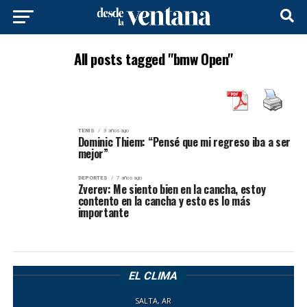
All posts tagged "bmw Open"
TENIS
3 años ago
Dominic Thiem: “Pensé que mi regreso iba a ser
mejor”
DEPORTES
7 años ago
Zverev: Me siento bien en la cancha, estoy
contento en la cancha y esto es lo más
importante
EL CLIMA
SALTA, AR