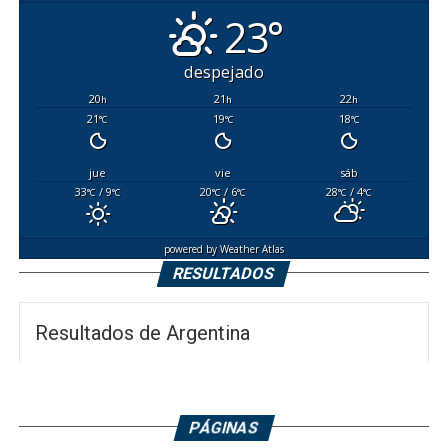
23°
despejado
20
21
22
h
h
h
21
19
18
°C
°C
°C
jue
vie
sáb
33
/ 9
20
/ 6
28
/ 4
°C
°C
°C
°C
°C
°C
powered by
Weather Atlas
RESULTADOS
Resultados de Argentina
PÁGINAS