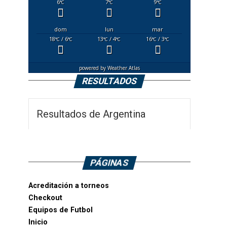
6
7
9
°C
°C
°C
dom
lun
mar
18
/ 6
13
/ 4
16
/ 3
°C
°C
°C
°C
°C
°C
powered by
Weather Atlas
RESULTADOS
Resultados de Argentina
PÁGINAS
Acreditación a torneos
Checkout
Equipos de Futbol
Inicio