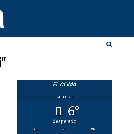
i"
EL CLIMA
SALTA, AR
6°
despejado
6
7
8
h
h
h