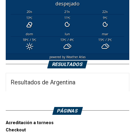
despejado
20
21
22
h
h
h
13
11
9
°C
°C
°C
dom
lun
mar
18
/ 5
13
/ 4
15
/ 3
°C
°C
°C
°C
°C
°C
powered by
Weather Atlas
RESULTADOS
Resultados de Argentina
PÁGINAS
Acreditación a torneos
Checkout