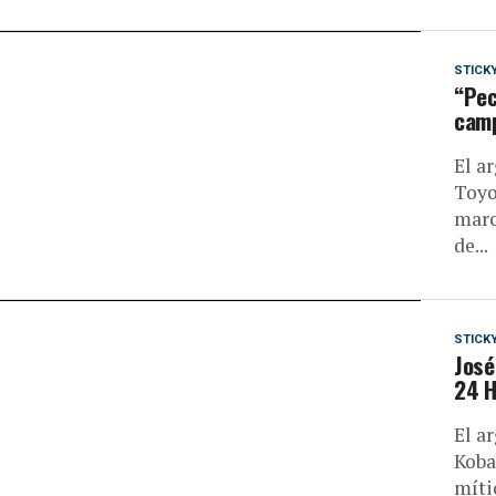
STICK
“Pec
camp
El a
Toyo
marc
de...
STICK
José
24 H
El a
Koba
míti