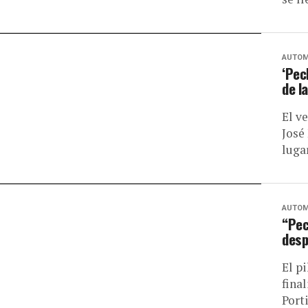
AUTOM
‘Pec
de l
El v
José
lugar
AUTOM
“Pec
desp
El p
fina
Port