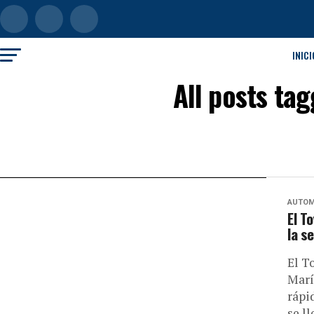
INICI
All posts ta
AUTOM
El T
la s
El T
Marí
rápi
se ll