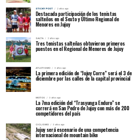
STICKY POST
2 años ago
Destacada participación de los tenistas
salteños en el Sexto y Último Regional de
Menores en Jujuy
SALTA
2 años ago
Tres tenistas salteñas obtuvieron primeros
puestos en el Regional de Menores de Jujuy
ATLETISMO
3 años ago
La primera edición de “Jujuy Corre” será el 3 de
diciembre por las calles de la capital provincial
MOTOS
3 años ago
La 7ma edición del “Trasyunga Enduro” se
correrá en San Pedro de Jujuy con más de 200
competidores del país
CICLISMO
3 años ago
Jujuy será escenario de una competencia
internacional de mountain bike