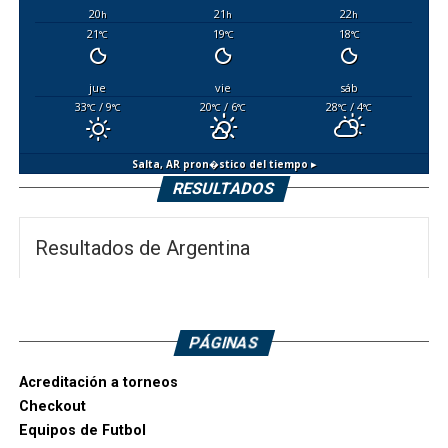
20
21
22
h
h
h
21
19
18
°C
°C
°C
jue
vie
sáb
33
/ 9
20
/ 6
28
/ 4
°C
°C
°C
°C
°C
°C
Salta, AR
pron�stico del tiempo ▸
RESULTADOS
Resultados de Argentina
PÁGINAS
Acreditación a torneos
Checkout
Equipos de Futbol