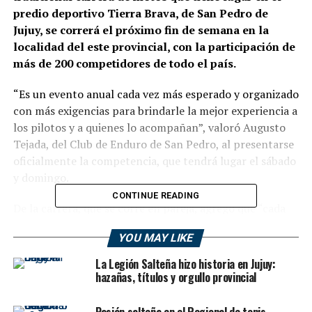
predio deportivo Tierra Brava, de San Pedro de
Jujuy, se correrá el próximo fin de semana en la
localidad del este provincial, con la participación de
más de 200 competidores de todo el país.
“Es un evento anual cada vez más esperado y organizado
con más exigencias para brindarle la mejor experiencia a
los pilotos y a quienes lo acompañan”, valoró Augusto
Tejada, del Club de Enduro de San Pedro, al presentarse
oficialmente la competencia, que tendrá lugar el sábado
y domingo.
CONTINUE READING
De la carrera, que se corre en pareja, agregó que “cada
vez va tomando más trascendencia” y que llegarán
YOU MAY LIKE
“pilotos de casi todo el país”, quienes, por el tipo de
circuito, toman el desafío como un “preentrenamiento
La Legión Salteña hizo historia en Jujuy:
para otras competencias importantes de
hazañas, títulos y orgullo provincial
transmontaña”.
Pasión salteña en el Regional de tenis