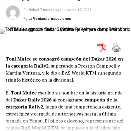
lugar central en el calendario internacional y dejó
también un fuerte saldo salteño, con
Luciano
Published
7 meses ago
on
enero 17, 2026
Benavides
cuarto en motos y
Kevin Benavides
13º en
By
La Ventana producciones
su debut en autos.
La competencia tuvo cinco etapas, caminos cambiantes,
terrenos de enorme exigencia, paisajes de la región
cuyana y una presencia multitudinaria de fanáticos
tanto en los tramos como en los bivouacs. Según la
Toni Mulec se consagró campeón del Dakar 2026 en
información de carrera, la prueba tuvo como cabeceras
la categoría Rally2
, superando a Preston Campbell y
a
San Juan
y
San Rafael
, con un recorrido total de
Martim Ventura, y le dio a BAS World KTM su segundo
2.939 kilómetros
, de los cuales
1.522 fueron
triunfo histórico en la divisional.
cronometrados
.
El
Toni Mulec
escribió su nombre en la historia grande
La definición confirmó la magnitud de una edición que
del
Dakar Rally 2026
al consagrarse
campeón de la
se presentó como una de las más fuertes de los últimos
categoría Rally2
, luego de una competencia exigente,
años. En la previa, la carrera ya había marcado un
estratégica y cargada de alternativas hasta la última
registro histórico con
151 inscriptos
y una grilla
jornada en Yanbu. El piloto esloveno, representante del
internacional de primer nivel, pero el desarrollo
equipo
BAS World KTM
, se impuso en la clasificación