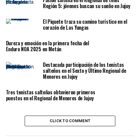
Región 5: jóvenes buscan su sueño en Jujuy
El Piquete traza su camino turístico en el
La 7ma edición del “Trasyunga Enduro” se correrá en Jujuy
corazón de Las Yungas
con más de 200 competidores del país – Imagen:
Facebook Trasyunga Enduro
Dureza y emoción en la primera fecha del
Enduro NOA 2025 en Metán
Por otro lado, el encargado del predio Tierra Brava y
jefe de Deportes Extremos del municipio local, Gabriel
Destacada participación de los tenistas
Rocha, puso en valor que se esté ante el séptimo año del
salteños en el Sexto y Último Regional de
Trasyunga Enduro, que “viene creciendo y elegido por
Menores en Jujuy
enduristas del país”, que ya “colmaron la plaza hotelera
local y de localidades vecinas”.
Tres tenistas salteñas obtuvieron primeros
puestos en el Regional de Menores de Jujuy
Respecto al circuito, detalló que “son 45 kilómetros de
senda de yungas sanpredeñas, donde los enduristas
tienen que sortear diferentes obstáculos naturales que
CLICK TO COMMENT
hacen honor al nombre del predio -Tierra Brava-”.
En cuanto a categorías, destacó finalmente que la más