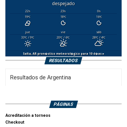
despejado
22
23
0
h
h
h
19
18
16
°C
°C
°C
jue
vie
sáb
33
/ 9
20
/ 6
28
/ 4
°C
°C
°C
°C
°C
°C
Salta, AR
pron�stico meteorol�gico para 10 d�as ▸
RESULTADOS
Resultados de Argentina
PÁGINAS
Acreditación a torneos
Checkout