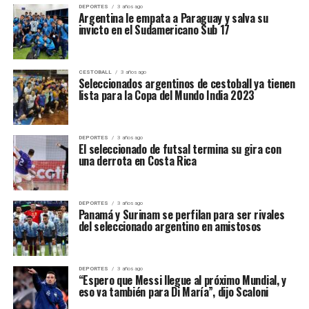
DEPORTES
3 años ago
Argentina le empata a Paraguay y salva su
invicto en el Sudamericano Sub 17
CESTOBALL
3 años ago
Seleccionados argentinos de cestoball ya tienen
lista para la Copa del Mundo India 2023
DEPORTES
3 años ago
El seleccionado de futsal termina su gira con
una derrota en Costa Rica
DEPORTES
3 años ago
Panamá y Surinam se perfilan para ser rivales
del seleccionado argentino en amistosos
DEPORTES
3 años ago
“Espero que Messi llegue al próximo Mundial, y
eso va también para Di María”, dijo Scaloni