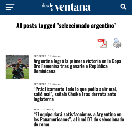
All posts tagged "seleccionado argentino"
DEPORTES
2 años ago
Argentina logró la primera victoria en la Copa
Oro Femenina tras ganarle a República
Dominicana
DEPORTES
3 años ago
“Prácticamente todo lo que podía salir mal,
salió mal”, señaló Cheika tras derrota ante
Inglaterra
REMO
3 años ago
“El equipo dará satisfacciones a Argentina en
los Panamericanos”, afirmó DT de seleccionado
de remo