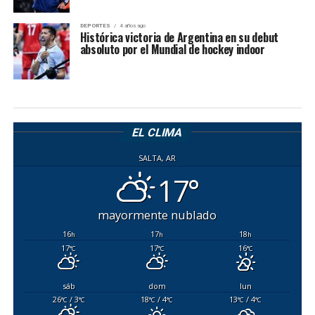
DEPORTES
4 años ago
Histórica victoria de Argentina en su debut
absoluto por el Mundial de hockey indoor
EL CLIMA
SALTA, AR
17°
mayormente nublado
16
17
18
h
h
h
17
17
16
°C
°C
°C
sáb
dom
lun
26
/ 3
18
/ 4
13
/ 4
°C
°C
°C
°C
°C
°C