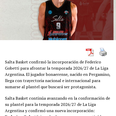
Salta Basket confirmó la incorporación de Federico
Gobetti para afrontar la temporada 2026/27 de La Liga
El partido: Gimnasia golpeó en
Argentina. El jugador bonaerense, nacido en Pergamino,
llega con trayectoria nacional e internacional para
el segundo cuarto y nunca miró
sumarse al plantel que buscará ser protagonista.
atrás
Salta Basket continúa avanzando en la conformación de
El desarrollo comenzó parejo. Ferro llegaba con
su plantel para la temporada 2026/27 de La Liga
confianza después de haber ganado los juegos 3 y 4,
Argentina y confirmó una nueva incorporación: