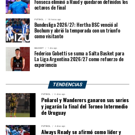
Fonseca eliminó a Ruud y quedaron definidos los
partido decisivo.
octavos de final
Gimnasia aprovechó esas pérdidas, corrió cuando pudo y
FUTBOL
18 horas ago
Bundesliga 2026/27: Hertha BSC venció al
encontró puntos en transición. También dominó el
Bochum y abrió la temporada con un triunfo
rebote: capturó
37 rebotes totales
, contra
27 de Ferro
.
como visitante
Esa diferencia le permitió controlar el ritmo y evitar
segundas oportunidades del rival.
BASKET
1 día ago
Federico Gobetti se suma a Salta Basket para
La Liga Argentina 2026/27 como refuerzo de
La defensa del Mens Sana fue agresiva, ordenada y
experiencia
constante. No se trató solo de un buen momento:
sostuvo la intensidad durante todo el partido y terminó
dejando a Ferro en 54 puntos.
TENDENCIAS
FUTBOL
6 días ago
Peñarol y Wanderers ganaron sus series
La eficacia ofensiva también
y jugarán la final del Torneo Intermedio
de Uruguay
marcó diferencias
FUTBOL
4 días ago
Gimnasia tuvo una noche muy sólida en ataque. Terminó
Always Ready se afirmó como líder y