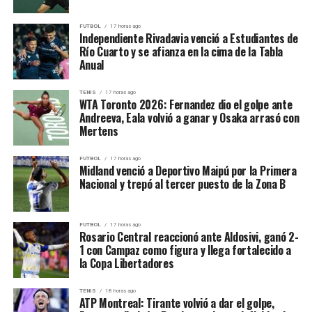
Lucas Latorre (Liga Nacional):
El máximo anotador fue
Alejandro Diez
, con
12 puntos
y 5 rebotes
. También aportaron
Jano Martínez
, con
10
29 partidos
FUTBOL
17 horas ago
puntos
, y
Rodrigo Gallegos
, con
9
. Sin embargo, el
Independiente Rivadavia venció a Estudiantes de
Río Cuarto y se afianza en la cima de la Tabla
2 puntos
Verdolaga no logró tener fluidez ni eficacia.
Anual
0,8 rebotes
El dato que mejor explica la derrota es la valoración
TENIS
17 horas ago
0,4 asistencias
colectiva:
Gimnasia terminó con 112 de valoración
WTA Toronto 2026: Fernandez dio el golpe ante
Andreeva, Eala volvió a ganar y Osaka arrasó con
total, contra apenas 34 de Ferro
. La diferencia fue
Mertens
enorme y refleja la superioridad del local en casi todos
los rubros.
FUTBOL
17 horas ago
Midland venció a Deportivo Maipú por la Primera
Nacional y trepó al tercer puesto de la Zona B
La defensa de Gimnasia, la gran
explicación del 88-54
FUTBOL
17 horas ago
Rosario Central reaccionó ante Aldosivi, ganó 2-
1 con Campaz como figura y llega fortalecido a
El triunfo de Gimnasia se explica desde el ataque, pero
la Copa Libertadores
sobre todo desde la defensa. Ferro lanzó
12/26 en
dobles
, con 46%, y apenas
6/24 en triples
, con 25%.
TENIS
18 horas ago
ATP Montreal: Tirante volvió a dar el golpe,
Además, perdió
19 pelotas
, un número altísimo para un