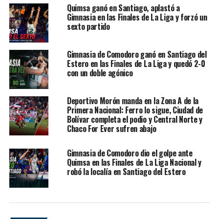
Quimsa ganó en Santiago, aplastó a
autoridad, defensa, eficacia colectiva y una diferencia
Gimnasia en las Finales de La Liga y forzó un
final aplastante de
34 puntos
.
sexto partido
La noche tuvo varios protagonistas.
Carlos Rivero
fue
Gimnasia de Comodoro ganó en Santiago del
el goleador del local con
15 puntos
, acompañado por
Estero en las Finales de La Liga y quedó 2-0
Anyelo Cisneros
, que sumó
14 unidades y 7 rebotes
,
con un doble agónico
Marcos Chacón
, con
13 puntos
,
Martiniano Dato
, con
12
,
Emiliano Toretta
, con otros
12
, y
Sebastián
Deportivo Morón manda en la Zona A de la
Carrasco
, con
11 puntos
desde la rotación. Del lado de
Primera Nacional: Ferro lo sigue, Ciudad de
Ferro, el máximo anotador fue
Alejandro Diez
, con
12
Bolívar completa el podio y Central Norte y
puntos
.
Chaco For Ever sufren abajo
Gimnasia de Comodoro dio el golpe ante
Una clasificación con peso
Quimsa en las Finales de La Liga Nacional y
robó la localía en Santiago del Estero
histórico para Gimnasia
El triunfo no fue uno más. Gimnasia no solo ganó un
quinto juego de semifinales: consiguió el pase a
su