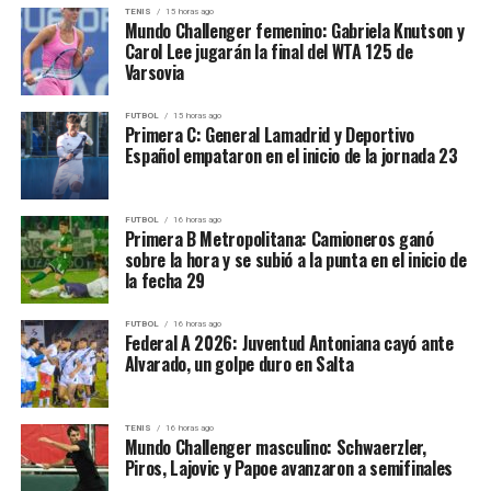
TENIS
15 horas ago
2/6 en dobles
,
2/4 en triples
y
1/1 en libres
.
13,2 puntos
Mundo Challenger femenino: Gabriela Knutson y
Carol Lee jugarán la final del WTA 125 de
6,9 rebotes
Su triple en el segundo cuarto fue uno de los primeros
Varsovia
golpes fuertes del partido. Gimnasia pasó a ganar 27-21
1,8 asistencias
y empezó a construir una ventaja que ya no perdería.
FUTBOL
15 horas ago
Primera C: General Lamadrid y Deportivo
Carrasco fue una de las piezas que le dio energía al
Juan Cruz Scacchi:
Español empataron en el inicio de la jornada 23
equipo en el momento en que necesitaba despegarse.
32 partidos
FUTBOL
16 horas ago
7,6 puntos
Primera B Metropolitana: Camioneros ganó
Ferro no encontró respuestas
sobre la hora y se subió a la punta en el inicio de
3,7 rebotes
la fecha 29
ofensivas
Jeremías Diotto:
FUTBOL
16 horas ago
Federal A 2026: Juventud Antoniana cayó ante
Ferro llegó al quinto juego con impulso después de
Alvarado, un golpe duro en Salta
48 partidos
ganar dos partidos consecutivos en Caballito, pero en
Comodoro tuvo una noche muy difícil. El equipo de
5,2 puntos
Federico Fernández terminó con apenas
54 puntos
, una
TENIS
16 horas ago
3,4 rebotes
Mundo Challenger masculino: Schwaerzler,
cifra muy baja para una semifinal de Liga Nacional.
Piros, Lajovic y Papoe avanzaron a semifinales