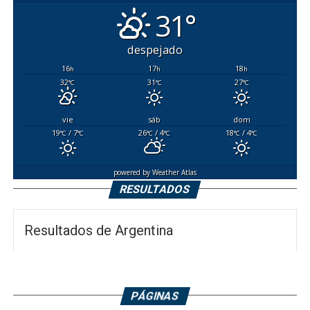
31°
despejado
16
17
18
h
h
h
32
31
27
°C
°C
°C
vie
sáb
dom
19
/ 7
26
/ 4
18
/ 4
°C
°C
°C
°C
°C
°C
powered by
Weather Atlas
RESULTADOS
Resultados de Argentina
PÁGINAS