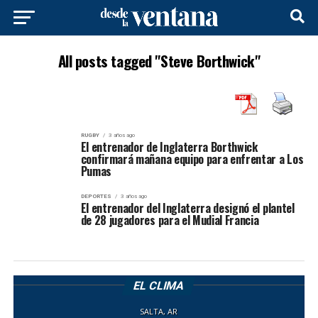
All posts tagged "Steve Borthwick"
RUGBY
3 años ago
El entrenador de Inglaterra Borthwick
confirmará mañana equipo para enfrentar a Los
Pumas
DEPORTES
3 años ago
El entrenador del Inglaterra designó el plantel
de 28 jugadores para el Mudial Francia
EL CLIMA
SALTA, AR