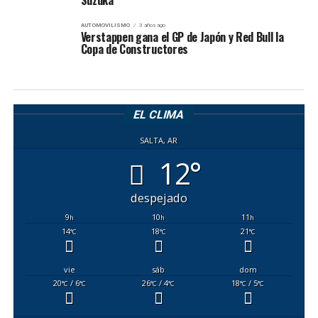
Suzuka
AUTOMOVILISMO
3 años ago
Verstappen gana el GP de Japón y Red Bull la
Copa de Constructores
EL CLIMA
SALTA, AR
12°
despejado
9
10
11
h
h
h
14
18
21
°C
°C
°C
vie
sáb
dom
20
/ 6
26
/ 4
18
/ 5
°C
°C
°C
°C
°C
°C